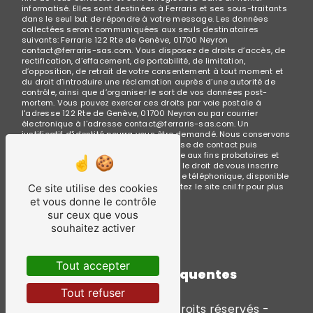
informatisé. Elles sont destinées à Ferraris et ses sous-traitants
dans le seul but de répondre à votre message. Les données
collectées seront communiquées aux seuls destinataires
suivants: Ferraris 122 Rte de Genève, 01700 Neyron
contact@ferraris-sas.com. Vous disposez de droits d’accès, de
rectification, d’effacement, de portabilité, de limitation,
d’opposition, de retrait de votre consentement à tout moment et
du droit d’introduire une réclamation auprès d’une autorité de
contrôle, ainsi que d’organiser le sort de vos données post-
mortem. Vous pouvez exercer ces droits par voie postale à
l'adresse 122 Rte de Genève, 01700 Neyron ou par courrier
électronique à l'adresse contact@ferraris-sas.com. Un
justificatif d'identité pourra vous être demandé. Nous conservons
vos données pendant la période de prise de contact puis
pendant la durée de prescription légale aux fins probatoires et
de gestion des contentieux. Vous avez le droit de vous inscrire
sur la liste d'opposition au démarchage téléphonique, disponible
à cette adresse:
Bloctel.gouv.fr
. Consultez le site cnil.fr pour plus
Ce site utilise des cookies
d’informations sur vos droits.
et vous donne le contrôle
sur ceux que vous
souhaitez activer
Tout accepter
Recherches fréquentes
Tout refuser
©
Vistalid
- 2026 - Tous droits réservés -