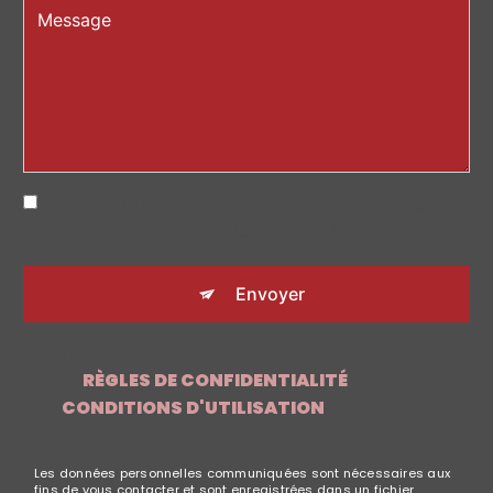
EN COCHANT CETTE CASE, J'ACCEPTE LES
CONDITIONS PARTICULIÈRES CI-DESSOUS **
Envoyer
CE SITE EST PROTÉGÉ PAR RECAPTCHA. LES
RÈGLES DE CONFIDENTIALITÉ
ET LES
CONDITIONS D'UTILISATION
DE GOOGLE
S'APPLIQUENT.
Les données personnelles communiquées sont nécessaires aux
fins de vous contacter et sont enregistrées dans un fichier