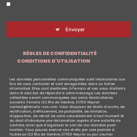
EN COCHANT CETTE CASE, J'ACCEPTE LES
CONDITIONS PARTICULIÈRES CI-DESSOUS **
Envoyer
CE SITE EST PROTÉGÉ PAR RECAPTCHA. LES
RÈGLES DE CONFIDENTIALITÉ
ET LES
CONDITIONS D'UTILISATION
DE GOOGLE
S'APPLIQUENT.
Les données personnelles communiquées sont nécessaires aux
fins de vous contacter et sont enregistrées dans un fichier
informatisé. Elles sont destinées à Ferraris et ses sous-traitants
dans le seul but de répondre à votre message. Les données
collectées seront communiquées aux seuls destinataires
suivants: Ferraris 122 Rte de Genève, 01700 Neyron
contact@ferraris-sas.com. Vous disposez de droits d’accès, de
rectification, d’effacement, de portabilité, de limitation,
d’opposition, de retrait de votre consentement à tout moment et
du droit d’introduire une réclamation auprès d’une autorité de
contrôle, ainsi que d’organiser le sort de vos données post-
mortem. Vous pouvez exercer ces droits par voie postale à
l'adresse 122 Rte de Genève, 01700 Neyron ou par courrier