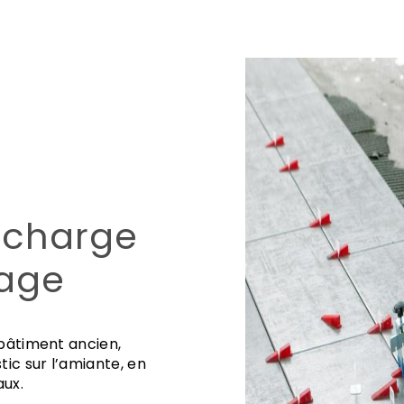
 charge
lage
 bâtiment ancien,
ic sur l’amiante, en
aux.