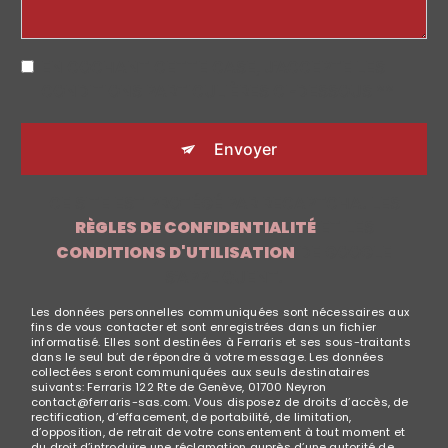
EN COCHANT CETTE CASE, J'ACCEPTE LES
CONDITIONS PARTICULIÈRES CI-DESSOUS **
Envoyer
CE SITE EST PROTÉGÉ PAR RECAPTCHA. LES
RÈGLES DE CONFIDENTIALITÉ
ET LES
CONDITIONS D'UTILISATION
DE GOOGLE
S'APPLIQUENT.
Les données personnelles communiquées sont nécessaires aux
fins de vous contacter et sont enregistrées dans un fichier
informatisé. Elles sont destinées à Ferraris et ses sous-traitants
dans le seul but de répondre à votre message. Les données
collectées seront communiquées aux seuls destinataires
suivants: Ferraris 122 Rte de Genève, 01700 Neyron
contact@ferraris-sas.com. Vous disposez de droits d’accès, de
rectification, d’effacement, de portabilité, de limitation,
d’opposition, de retrait de votre consentement à tout moment et
du droit d’introduire une réclamation auprès d’une autorité de