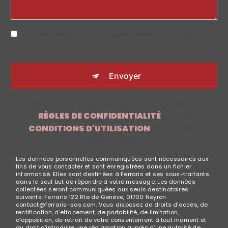
EN COCHANT CETTE CASE, J'ACCEPTE LES
CONDITIONS PARTICULIÈRES CI-DESSOUS **
Envoyer
CE SITE EST PROTÉGÉ PAR RECAPTCHA. LES
RÈGLES DE CONFIDENTIALITÉ
ET LES
CONDITIONS D'UTILISATION
DE GOOGLE
S'APPLIQUENT.
Les données personnelles communiquées sont nécessaires aux
fins de vous contacter et sont enregistrées dans un fichier
informatisé. Elles sont destinées à Ferraris et ses sous-traitants
dans le seul but de répondre à votre message. Les données
collectées seront communiquées aux seuls destinataires
suivants: Ferraris 122 Rte de Genève, 01700 Neyron
contact@ferraris-sas.com. Vous disposez de droits d’accès, de
rectification, d’effacement, de portabilité, de limitation,
d’opposition, de retrait de votre consentement à tout moment et
du droit d’introduire une réclamation auprès d’une autorité de