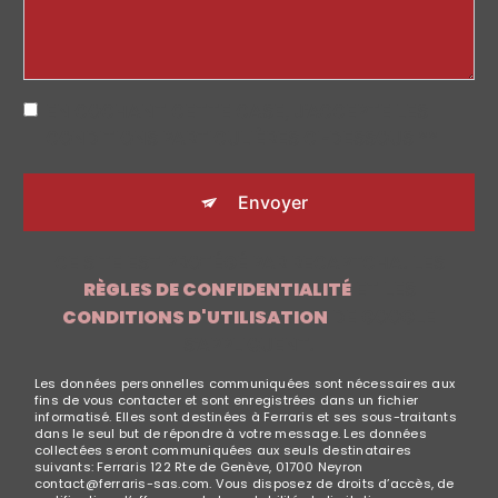
EN COCHANT CETTE CASE, J'ACCEPTE LES
CONDITIONS PARTICULIÈRES CI-DESSOUS **
Envoyer
CE SITE EST PROTÉGÉ PAR RECAPTCHA. LES
RÈGLES DE CONFIDENTIALITÉ
ET LES
CONDITIONS D'UTILISATION
DE GOOGLE
S'APPLIQUENT.
Les données personnelles communiquées sont nécessaires aux
fins de vous contacter et sont enregistrées dans un fichier
informatisé. Elles sont destinées à Ferraris et ses sous-traitants
dans le seul but de répondre à votre message. Les données
collectées seront communiquées aux seuls destinataires
suivants: Ferraris 122 Rte de Genève, 01700 Neyron
contact@ferraris-sas.com. Vous disposez de droits d’accès, de