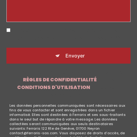
EN COCHANT CETTE CASE, J'ACCEPTE LES
CONDITIONS PARTICULIÈRES CI-DESSOUS **
Envoyer
CE SITE EST PROTÉGÉ PAR RECAPTCHA. LES
RÈGLES DE CONFIDENTIALITÉ
ET LES
CONDITIONS D'UTILISATION
DE GOOGLE
S'APPLIQUENT.
Les données personnelles communiquées sont nécessaires aux
fins de vous contacter et sont enregistrées dans un fichier
informatisé. Elles sont destinées à Ferraris et ses sous-traitants
dans le seul but de répondre à votre message. Les données
collectées seront communiquées aux seuls destinataires
suivants: Ferraris 122 Rte de Genève, 01700 Neyron
contact@ferraris-sas.com. Vous disposez de droits d’accès, de