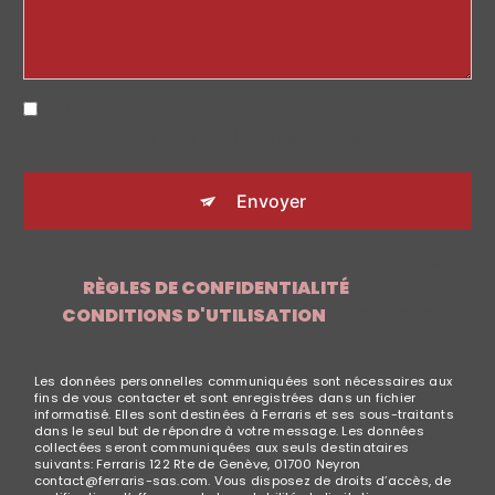
EN COCHANT CETTE CASE, J'ACCEPTE LES
CONDITIONS PARTICULIÈRES CI-DESSOUS **
Envoyer
CE SITE EST PROTÉGÉ PAR RECAPTCHA. LES
RÈGLES DE CONFIDENTIALITÉ
ET LES
CONDITIONS D'UTILISATION
DE GOOGLE
S'APPLIQUENT.
Les données personnelles communiquées sont nécessaires aux
fins de vous contacter et sont enregistrées dans un fichier
informatisé. Elles sont destinées à Ferraris et ses sous-traitants
dans le seul but de répondre à votre message. Les données
collectées seront communiquées aux seuls destinataires
suivants: Ferraris 122 Rte de Genève, 01700 Neyron
contact@ferraris-sas.com. Vous disposez de droits d’accès, de