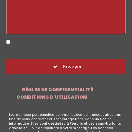
EN COCHANT CETTE CASE, J'ACCEPTE LES
CONDITIONS PARTICULIÈRES CI-DESSOUS **
Envoyer
CE SITE EST PROTÉGÉ PAR RECAPTCHA. LES
RÈGLES DE CONFIDENTIALITÉ
ET LES
CONDITIONS D'UTILISATION
DE GOOGLE
S'APPLIQUENT.
Les données personnelles communiquées sont nécessaires aux
fins de vous contacter et sont enregistrées dans un fichier
informatisé. Elles sont destinées à Ferraris et ses sous-traitants
dans le seul but de répondre à votre message. Les données