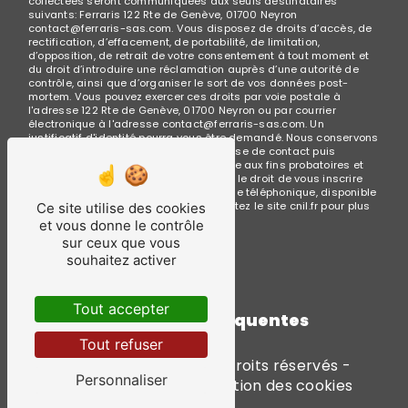
collectées seront communiquées aux seuls destinataires
suivants: Ferraris 122 Rte de Genève, 01700 Neyron
contact@ferraris-sas.com. Vous disposez de droits d’accès, de
rectification, d’effacement, de portabilité, de limitation,
d’opposition, de retrait de votre consentement à tout moment et
du droit d’introduire une réclamation auprès d’une autorité de
contrôle, ainsi que d’organiser le sort de vos données post-
mortem. Vous pouvez exercer ces droits par voie postale à
l'adresse 122 Rte de Genève, 01700 Neyron ou par courrier
électronique à l'adresse contact@ferraris-sas.com. Un
justificatif d'identité pourra vous être demandé. Nous conservons
vos données pendant la période de prise de contact puis
pendant la durée de prescription légale aux fins probatoires et
de gestion des contentieux. Vous avez le droit de vous inscrire
sur la liste d'opposition au démarchage téléphonique, disponible
à cette adresse:
Bloctel.gouv.fr
. Consultez le site cnil.fr pour plus
Ce site utilise des cookies
d’informations sur vos droits.
et vous donne le contrôle
sur ceux que vous
souhaitez activer
Tout accepter
Recherches fréquentes
Tout refuser
©
Vistalid
- 2026 - Tous droits réservés -
Personnaliser
Mentions légales
-
Gestion des cookies