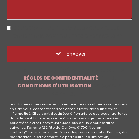
EN COCHANT CETTE CASE, J'ACCEPTE LES
CONDITIONS PARTICULIÈRES CI-DESSOUS **
Envoyer
CE SITE EST PROTÉGÉ PAR RECAPTCHA. LES
RÈGLES DE CONFIDENTIALITÉ
ET LES
CONDITIONS D'UTILISATION
DE GOOGLE
S'APPLIQUENT.
Les données personnelles communiquées sont nécessaires aux
fins de vous contacter et sont enregistrées dans un fichier
informatisé. Elles sont destinées à Ferraris et ses sous-traitants
dans le seul but de répondre à votre message. Les données
collectées seront communiquées aux seuls destinataires
suivants: Ferraris 122 Rte de Genève, 01700 Neyron
contact@ferraris-sas.com. Vous disposez de droits d’accès, de
rectification, d’effacement, de portabilité, de limitation,