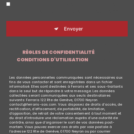
EN COCHANT CETTE CASE, J'ACCEPTE LES
CONDITIONS PARTICULIÈRES CI-DESSOUS **
Envoyer
CE SITE EST PROTÉGÉ PAR RECAPTCHA. LES
RÈGLES DE CONFIDENTIALITÉ
ET LES
CONDITIONS D'UTILISATION
DE GOOGLE
S'APPLIQUENT.
Les données personnelles communiquées sont nécessaires aux
fins de vous contacter et sont enregistrées dans un fichier
informatisé. Elles sont destinées à Ferraris et ses sous-traitants
dans le seul but de répondre à votre message. Les données
collectées seront communiquées aux seuls destinataires
suivants: Ferraris 122 Rte de Genève, 01700 Neyron
contact@ferraris-sas.com. Vous disposez de droits d’accès, de
rectification, d’effacement, de portabilité, de limitation,
d’opposition, de retrait de votre consentement à tout moment et
du droit d’introduire une réclamation auprès d’une autorité de
contrôle, ainsi que d’organiser le sort de vos données post-
mortem. Vous pouvez exercer ces droits par voie postale à
l'adresse 122 Rte de Genève, 01700 Neyron ou par courrier