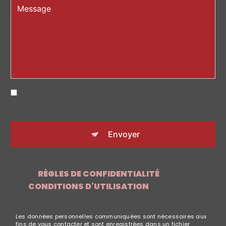
EN COCHANT CETTE CASE, J'ACCEPTE LES
CONDITIONS PARTICULIÈRES CI-DESSOUS **
Envoyer
CE SITE EST PROTÉGÉ PAR RECAPTCHA. LES
RÈGLES DE CONFIDENTIALITÉ
ET LES
CONDITIONS D'UTILISATION
DE GOOGLE
S'APPLIQUENT.
Les données personnelles communiquées sont nécessaires aux
fins de vous contacter et sont enregistrées dans un fichier