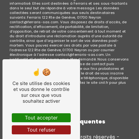
informatisé. Elles sont destinées à Ferraris et ses sous-traitants
dans le seul but de répondre à votre message. Les données
collectées seront communiquées aux seuls destinataires
suivants: Ferraris 122 Rte de Genève, 01700 Neyron
contact@ferraris-sas.com. Vous disposez de droits d’accès, de
rectification, d’effacement, de portabilité, de limitation,
d’opposition, de retrait de votre consentement à tout moment et
du droit d’introduire une réclamation auprès d’une autorité de
contrôle, ainsi que d’organiser le sort de vos données post-
mortem. Vous pouvez exercer ces droits par voie postale à
l'adresse 122 Rte de Genève, 01700 Neyron ou par courrier
électronique à l'adresse contact@ferraris-sas.com. Un
justificatif d'identité pourra vous être demandé. Nous conservons
vos données pendant la période de prise de contact puis
pendant la durée de prescription légale aux fins probatoires et
de gestion des contentieux. Vous avez le droit de vous inscrire
sur la liste d'opposition au démarchage téléphonique, disponible
à cette adresse:
Bloctel.gouv.fr
. Consultez le site cnil.fr pour plus
Ce site utilise des cookies
d’informations sur vos droits.
et vous donne le contrôle
sur ceux que vous
souhaitez activer
Tout accepter
Recherches fréquentes
Tout refuser
©
Vistalid
- 2026 - Tous droits réservés -