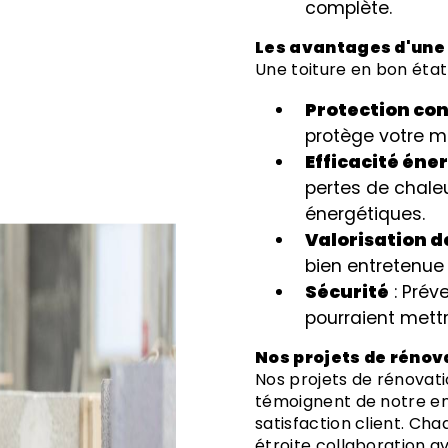
complète.
Les avantages d'une
Une toiture en bon éta
Protection con
protège votre m
Efficacité éne
pertes de chaleu
énergétiques.
Valorisation d
bien entretenue
Sécurité
: Prév
pourraient mett
Nos projets de réno
Nos projets de rénovati
témoignent de notre en
satisfaction client. Cha
étroite collaboration a