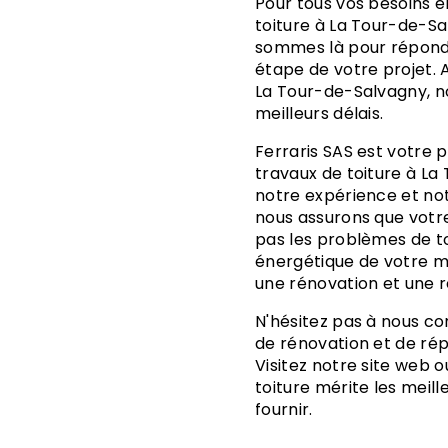
Pour tous vos besoins en matière de rénovation et de réparation de
toiture à La Tour-de-Sa
sommes là pour répondr
étape de votre projet.
La Tour-de-Salvagny, no
meilleurs délais.
Ferraris SAS est votre partenaire de confiance pour tous vos
travaux de toiture à La
notre expérience et not
nous assurons que votre
pas les problèmes de toi
énergétique de votre ma
une rénovation et une r
N'hésitez pas à nous contacter pour en savoir plus sur nos services
de rénovation et de rép
Visitez notre site web 
toiture mérite les meille
fournir.