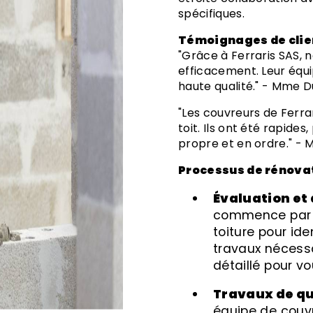
spécifiques.
Témoignages de clie
"Grâce à Ferraris SAS, 
efficacement. Leur équip
haute qualité." - Mme 
"Les couvreurs de Ferraris SAS ont fait un excellent travail sur notre
toit. Ils ont été rapides
propre et en ordre." - M
Processus de rénova
Évaluation et
commence par u
toiture pour ide
travaux nécessa
détaillé pour v
Travaux de q
équipe de couv