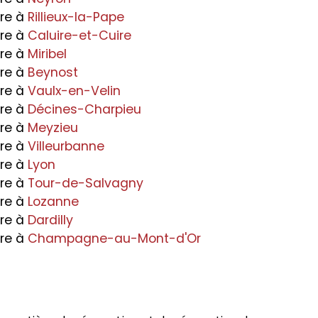
ure à
Rillieux-la-Pape
ure à
Caluire-et-Cuire
ure à
Miribel
ure à
Beynost
ure à
Vaulx-en-Velin
ure à
Décines-Charpieu
ure à
Meyzieu
ure à
Villeurbanne
ure à
Lyon
ure à
Tour-de-Salvagny
ure à
Lozanne
ure à
Dardilly
ure à
Champagne-au-Mont-d'Or