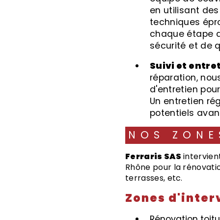
en utilisant de
techniques épr
chaque étape d
sécurité et de q
Suivi et entre
réparation, nou
d'entretien pour
Un entretien ré
potentiels avan
NOS ZON
Ferraris SAS
intervien
Rhône pour la rénovatio
terrasses, etc.
Zones d'inter
Rénovation toit