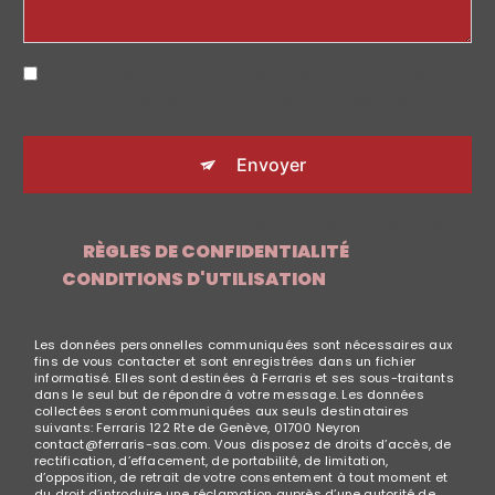
EN COCHANT CETTE CASE, J'ACCEPTE LES
CONDITIONS PARTICULIÈRES CI-DESSOUS **
Envoyer
CE SITE EST PROTÉGÉ PAR RECAPTCHA. LES
RÈGLES DE CONFIDENTIALITÉ
ET LES
CONDITIONS D'UTILISATION
DE GOOGLE
S'APPLIQUENT.
Les données personnelles communiquées sont nécessaires aux
fins de vous contacter et sont enregistrées dans un fichier
informatisé. Elles sont destinées à Ferraris et ses sous-traitants
dans le seul but de répondre à votre message. Les données
collectées seront communiquées aux seuls destinataires
suivants: Ferraris 122 Rte de Genève, 01700 Neyron
contact@ferraris-sas.com. Vous disposez de droits d’accès, de
rectification, d’effacement, de portabilité, de limitation,
d’opposition, de retrait de votre consentement à tout moment et
du droit d’introduire une réclamation auprès d’une autorité de