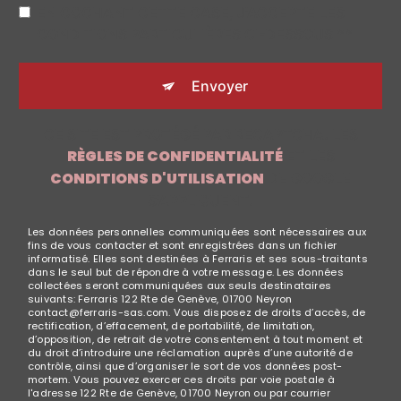
EN COCHANT CETTE CASE, J'ACCEPTE LES
CONDITIONS PARTICULIÈRES CI-DESSOUS **
Envoyer
CE SITE EST PROTÉGÉ PAR RECAPTCHA. LES
RÈGLES DE CONFIDENTIALITÉ
ET LES
CONDITIONS D'UTILISATION
DE GOOGLE
S'APPLIQUENT.
Les données personnelles communiquées sont nécessaires aux
fins de vous contacter et sont enregistrées dans un fichier
informatisé. Elles sont destinées à Ferraris et ses sous-traitants
dans le seul but de répondre à votre message. Les données
collectées seront communiquées aux seuls destinataires
suivants: Ferraris 122 Rte de Genève, 01700 Neyron
contact@ferraris-sas.com. Vous disposez de droits d’accès, de
rectification, d’effacement, de portabilité, de limitation,
d’opposition, de retrait de votre consentement à tout moment et
du droit d’introduire une réclamation auprès d’une autorité de
contrôle, ainsi que d’organiser le sort de vos données post-
mortem. Vous pouvez exercer ces droits par voie postale à
l'adresse 122 Rte de Genève, 01700 Neyron ou par courrier