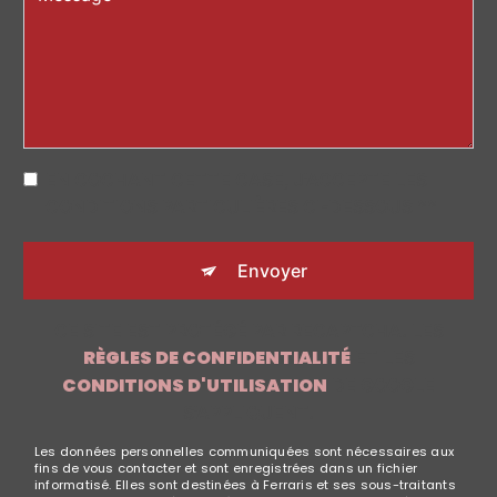
EN COCHANT CETTE CASE, J'ACCEPTE LES
CONDITIONS PARTICULIÈRES CI-DESSOUS **
Envoyer
CE SITE EST PROTÉGÉ PAR RECAPTCHA. LES
RÈGLES DE CONFIDENTIALITÉ
ET LES
CONDITIONS D'UTILISATION
DE GOOGLE
S'APPLIQUENT.
Les données personnelles communiquées sont nécessaires aux
fins de vous contacter et sont enregistrées dans un fichier
informatisé. Elles sont destinées à Ferraris et ses sous-traitants