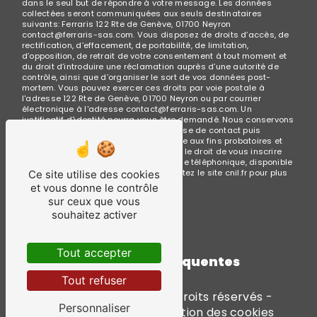
dans le seul but de répondre à votre message. Les données
collectées seront communiquées aux seuls destinataires
suivants: Ferraris 122 Rte de Genève, 01700 Neyron
contact@ferraris-sas.com. Vous disposez de droits d’accès, de
rectification, d’effacement, de portabilité, de limitation,
d’opposition, de retrait de votre consentement à tout moment et
du droit d’introduire une réclamation auprès d’une autorité de
contrôle, ainsi que d’organiser le sort de vos données post-
mortem. Vous pouvez exercer ces droits par voie postale à
l'adresse 122 Rte de Genève, 01700 Neyron ou par courrier
électronique à l'adresse contact@ferraris-sas.com. Un
justificatif d'identité pourra vous être demandé. Nous conservons
vos données pendant la période de prise de contact puis
pendant la durée de prescription légale aux fins probatoires et
de gestion des contentieux. Vous avez le droit de vous inscrire
sur la liste d'opposition au démarchage téléphonique, disponible
à cette adresse:
Bloctel.gouv.fr
. Consultez le site cnil.fr pour plus
Ce site utilise des cookies
d’informations sur vos droits.
et vous donne le contrôle
sur ceux que vous
souhaitez activer
Tout accepter
Recherches fréquentes
Tout refuser
©
Vistalid
- 2026 - Tous droits réservés -
Personnaliser
Mentions légales
-
Gestion des cookies