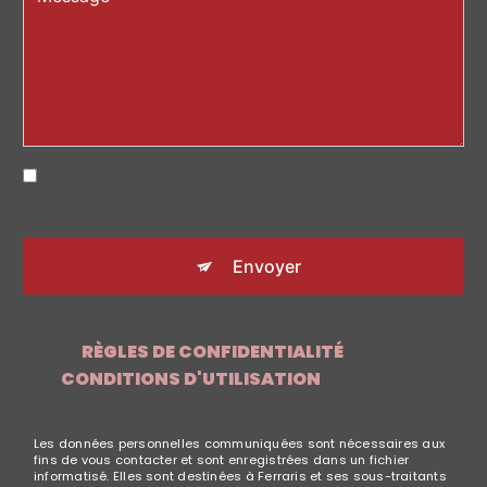
EN COCHANT CETTE CASE, J'ACCEPTE LES
CONDITIONS PARTICULIÈRES CI-DESSOUS **
Envoyer
CE SITE EST PROTÉGÉ PAR RECAPTCHA. LES
RÈGLES DE CONFIDENTIALITÉ
ET LES
CONDITIONS D'UTILISATION
DE GOOGLE
S'APPLIQUENT.
Les données personnelles communiquées sont nécessaires aux
fins de vous contacter et sont enregistrées dans un fichier
informatisé. Elles sont destinées à Ferraris et ses sous-traitants