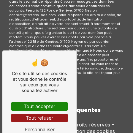
dans le seul but de répondre à votre message. Les données
collectées seront communiquées aux seuls destinataires
suivants: Ferraris 122 Rte de Genève, 01700 Neyron
contact@ferraris-sas.com. Vous disposez de droits d’accès, de
rectification, d’effacement, de portabilité, de limitation,
d’opposition, de retrait de votre consentement à tout moment et
du droit d’introduire une réclamation auprès d’une autorité de
contrôle, ainsi que d’organiser le sort de vos données post-
mortem. Vous pouvez exercer ces droits par voie postale à
l'adresse 122 Rte de Genève, 01700 Neyron ou par courrier
électronique à l'adresse contact@ferraris-sas.com. Un
justificatif d'identité pourra vous être demandé. Nous conservons
vos données pendant la période de prise de contact puis
pendant la durée de prescription légale aux fins probatoires et
de gestion des contentieux. Vous avez le droit de vous inscrire
sur la liste d'opposition au démarchage téléphonique, disponible
à cette adresse:
Bloctel.gouv.fr
. Consultez le site cnil.fr pour plus
Ce site utilise des cookies
d’informations sur vos droits.
et vous donne le contrôle
sur ceux que vous
souhaitez activer
Tout accepter
Recherches fréquentes
Tout refuser
©
Vistalid
- 2026 - Tous droits réservés -
Personnaliser
Mentions légales
-
Gestion des cookies